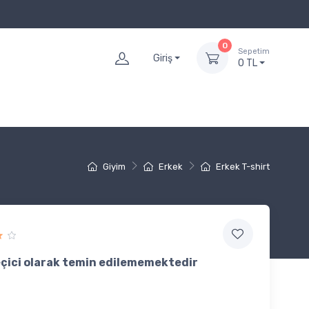
0
Sepetim
Giriş
0 TL
Giyim
Erkek
Erkek T-shirt
çici olarak temin edilememektedir