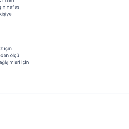
, insan
şın nefes
kişiye
z için
eden ölçü
ğişimleri için